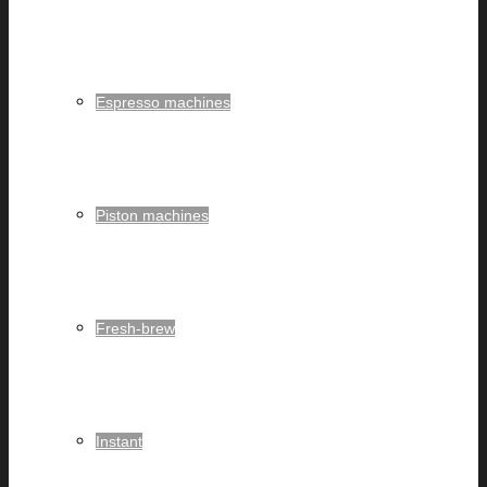
Espresso machines
Piston machines
Fresh-brew
Instant